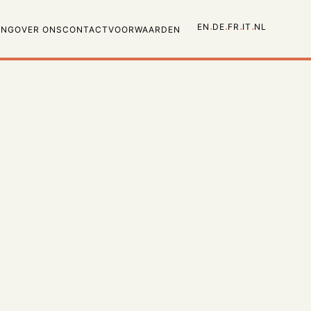
·
·
·
·
EN
DE
FR
IT
NL
ING
OVER ONS
CONTACT
VOORWAARDEN