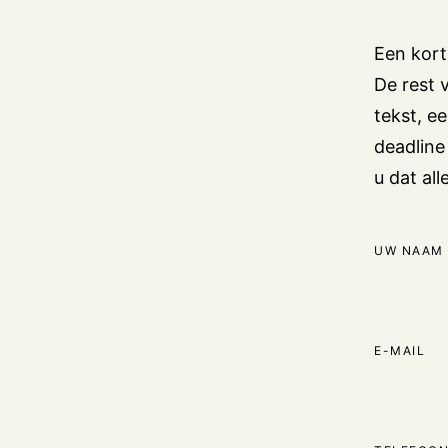
Een kort
De rest v
tekst, e
deadline
u dat all
UW NAAM
E-MAIL