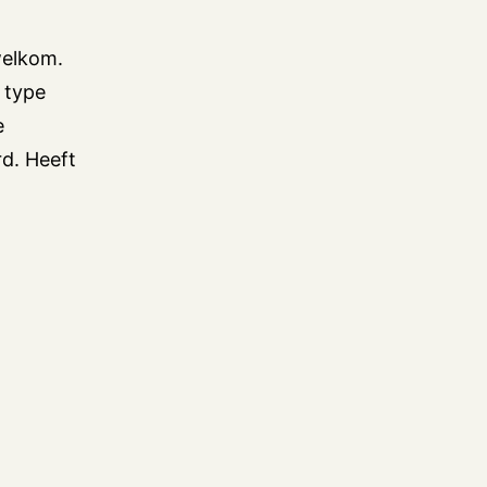
welkom.
t type
e
d. Heeft