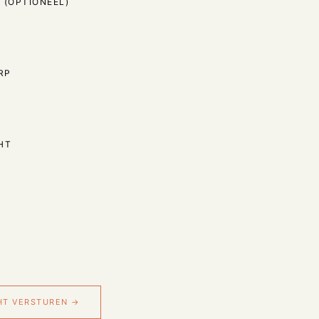
 (OPTIONEEL)
RP
HT
HT VERSTUREN →