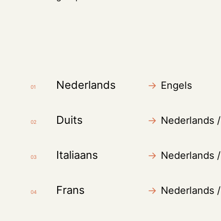
Nederlands
→
Engels
01
Duits
→
Nederlands /
02
Italiaans
→
Nederlands /
03
Frans
→
Nederlands /
04