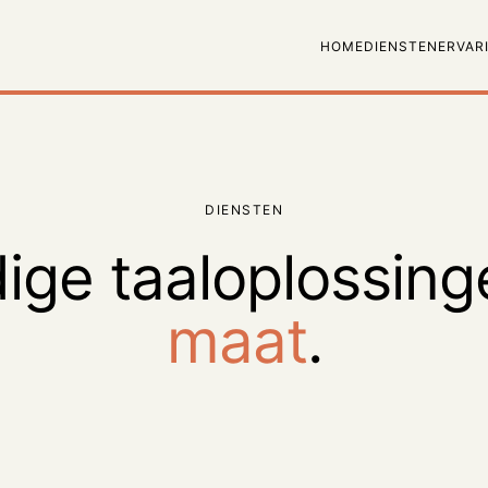
HOME
DIENSTEN
ERVAR
DIENSTEN
dige taaloplossin
maat
.