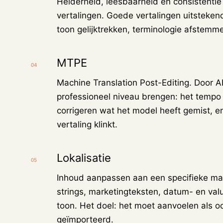
Helderheid, leesbaarheid en consistenti
vertalingen. Goede vertalingen uitsteke
toon gelijktrekken, terminologie afstem
MTPE
04
Machine Translation Post-Editing. Door A
professioneel niveau brengen: het tempo
corrigeren wat het model heeft gemist, en
vertaling klinkt.
Lokalisatie
05
Inhoud aanpassen aan een specifieke mark
strings, marketingteksten, datum- en val
toon. Het doel: het moet aanvoelen als oor
geïmporteerd.