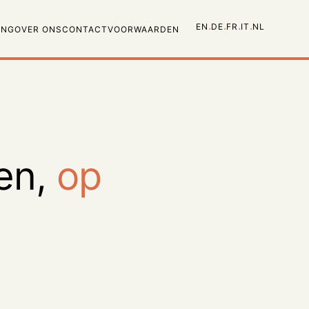
·
·
·
·
EN
DE
FR
IT
NL
ING
OVER ONS
CONTACT
VOORWAARDEN
gen,
op